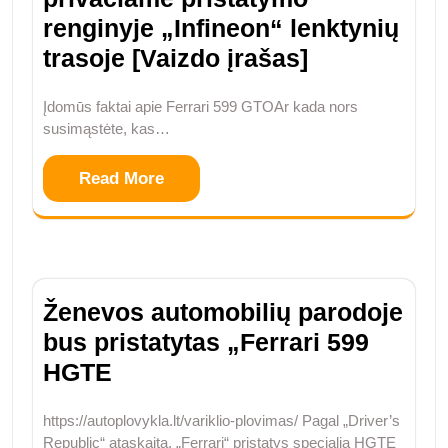
renginyje „Infineon“ lenktynių
trasoje [Vaizdo įrašas]
Įdomūs faktai apie Ferrari 599 GTOAr kada nors
susimąstėte, kas…
Read More
Ženevos automobilių parodoje
bus pristatytas „Ferrari 599
HGTE
https://autoplovykla.lt/variklio-plovimas/ Pagal „Driver’s
Republic“ ataskaitą, „Ferrari“ pristatys specialią HGTE