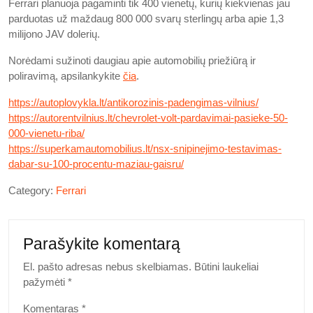
Ferrari planuoja pagaminti tik 400 vienetų, kurių kiekvienas jau
parduotas už maždaug 800 000 svarų sterlingų arba apie 1,3
milijono JAV dolerių.
Norėdami sužinoti daugiau apie automobilių priežiūrą ir
poliravimą, apsilankykite
čia
.
https://autoplovykla.lt/antikorozinis-padengimas-vilnius/
https://autorentvilnius.lt/chevrolet-volt-pardavimai-pasieke-50-
000-vienetu-riba/
https://superkamautomobilius.lt/nsx-snipinejimo-testavimas-
dabar-su-100-procentu-maziau-gaisru/
Category:
Ferrari
Parašykite komentarą
El. pašto adresas nebus skelbiamas.
Būtini laukeliai
pažymėti
*
Komentaras
*