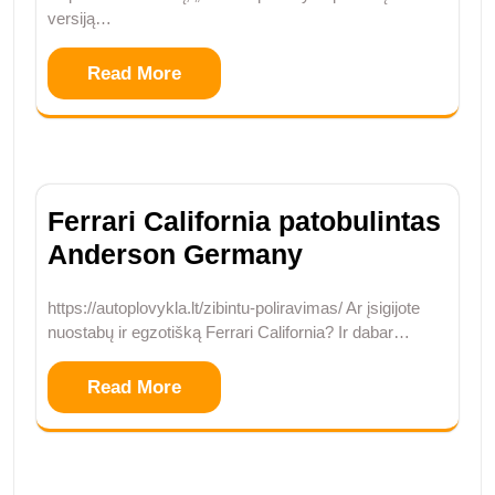
versiją…
Read More
Ferrari California patobulintas
Anderson Germany
https://autoplovykla.lt/zibintu-poliravimas/ Ar įsigijote
nuostabų ir egzotišką Ferrari California? Ir dabar…
Read More