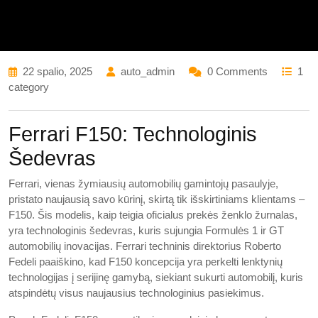
22 spalio, 2025
auto_admin
0 Comments
1
category
Ferrari F150: Technologinis
Šedevras
Ferrari, vienas žymiausių automobilių gamintojų pasaulyje,
pristato naujausią savo kūrinį, skirtą tik išskirtiniams klientams –
F150. Šis modelis, kaip teigia oficialus prekės ženklo žurnalas,
yra technologinis šedevras, kuris sujungia Formulės 1 ir GT
automobilių inovacijas. Ferrari techninis direktorius Roberto
Fedeli paaiškino, kad F150 koncepcija yra perkelti lenktynių
technologijas į serijinę gamybą, siekiant sukurti automobilį, kuris
atspindėtų visus naujausius technologinius pasiekimus.