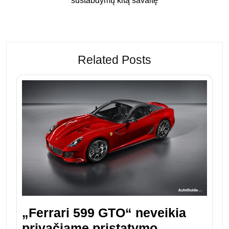
sustabdymų kitą savaitę
Related Posts
„Ferrari 599 GTO“ neveikia
privačiame pristatymo