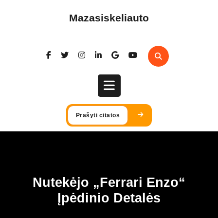
Skip
to
Mazasiskeliauto
content
Open
Prašyti citatos
Button
Nutekėjo „Ferrari Enzo“
Įpėdinio Detalės