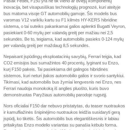
Pasak Fedeli, F150 yra ne tik vieno ar dviejų komponentų
inovacija, bet visapusiškas technologijų prognozė, kuri ateityje
bus matoma visoje GT automobilių gamoje. Šis modelis bus
varomas V12 varikliu kartu su F1 kilmės HY-KERS hibridine
sistema, o tai suteiks pakankamai galios aplenkti Bugatti Veyron,
pasiekiant 0-60 mylių per valandą greitį per mažiau nei 2,5
sekundės. Be to, teigiama, kad automobilis pasieks 0-124 mylių
per valandą greitį per maždaug 8,5 sekundės.
Nepaisant įspūdingų eksploatacinių savybių, Ferrari teigia, kad
CO2 emisijos bus sumažintos 40 procentų, lyginant su Enzo,
kurį F150 pakeis. Tai pasiekiama dėl galingos hibridinės
sistemos, kuri neturi įtakos automobilio galios ir svorio santykiui.
Tikimasi, kad automobilis bus žymiai lengvesnis nei Enzo, nes
Ferrari naudoja monokoką iš anglies pluošto, kuris buvo
demonstruotas Paryžiaus automobilių parodoje rugsėjį.
Nors oficialiai F150 dar nebuvo pristatytas, du teaser nuotraukos
ir kamufliažinės šnipinėjimo nuotraukos leidžia susidaryti gerą
įspūdį, ko tikėtis. Šis automobilis bus elegantiškesnis ir labiau
pritaikytas Enzo modelio variantas su panašia kėbulo forma.