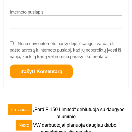
Interneto puslapis
Noriu savo interneto naršyklėje išsaugoti vardą, el.
pašto adresą ir interneto puslapį, kad jų nebereiktų įvesti iš
naujo, kai kitą kartą vėl norėsiu parašyti komentarą.
Navigacija
Previous:
„Ford F-150 Limited“ debiutuoja su daugybe
tarp
aliuminio
įrašų
Next:
VW darbuotojai planuoja daugiau darbo