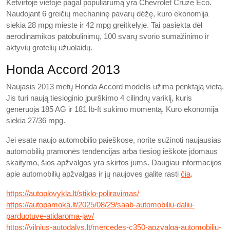
Ketvirtoje vietoje pagal populiarumą yra Chevrolet Cruze Eco.
Naudojant 6 greičių mechaninę pavarų dėžę, kuro ekonomija
siekia 28 mpg mieste ir 42 mpg greitkelyje. Tai pasiekta dėl
aerodinamikos patobulinimų, 100 svarų svorio sumažinimo ir
aktyvių grotelių užuolaidų.
Honda Accord 2013
Naujasis 2013 metų Honda Accord modelis užima penktąją vietą.
Jis turi naują tiesioginio įpurškimo 4 cilindrų variklį, kuris
generuoja 185 AG ir 181 lb-ft sukimo momentą. Kuro ekonomija
siekia 27/36 mpg.
Jei esate naujo automobilio paieškose, norite sužinoti naujausias
automobilių pramonės tendencijas arba tiesiog ieškote įdomaus
skaitymo, šios apžvalgos yra skirtos jums. Daugiau informacijos
apie automobilių apžvalgas ir jų naujoves galite rasti
čia
.
https://autoplovykla.lt/stiklo-poliravimas/
https://autopamoka.lt/2025/08/29/saab-automobiliu-daliu-
parduotuve-atidaroma-jav/
https://vilnius-autodalys.lt/mercedes-c350-apzvalga-automobiliu-