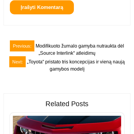
Navigacija
Previous:
Modifikuoto žurnalo gamyba nutraukta dėl
tarp
„Source Interlink“ atleidimų
įrašų
Next:
„Toyota“ pristato tris koncepcijas ir vieną naują
gamybos modelį
Related Posts