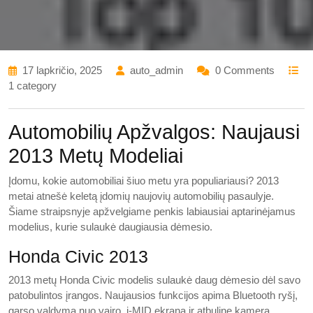
17 lapkričio, 2025
auto_admin
0 Comments
1 category
Automobilių Apžvalgos: Naujausi
2013 Metų Modeliai
Įdomu, kokie automobiliai šiuo metu yra populiariausi? 2013
metai atnešė keletą įdomių naujovių automobilių pasaulyje.
Šiame straipsnyje apžvelgiame penkis labiausiai aptarinėjamus
modelius, kurie sulaukė daugiausia dėmesio.
Honda Civic 2013
2013 metų Honda Civic modelis sulaukė daug dėmesio dėl savo
patobulintos įrangos. Naujausios funkcijos apima Bluetooth ryšį,
garso valdymą nuo vairo, i-MID ekraną ir atbulinę kamerą.