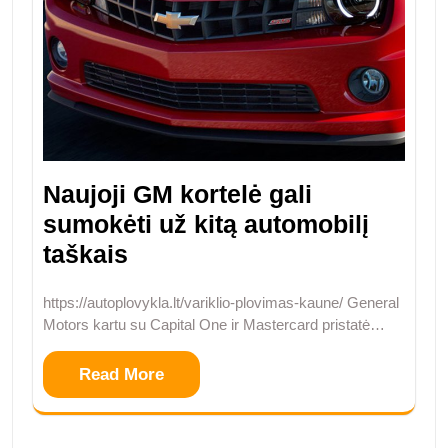
Naujoji GM kortelė gali
sumokėti už kitą automobilį
taškais
https://autoplovykla.lt/variklio-plovimas-kaune/ General
Motors kartu su Capital One ir Mastercard pristatė…
Read More