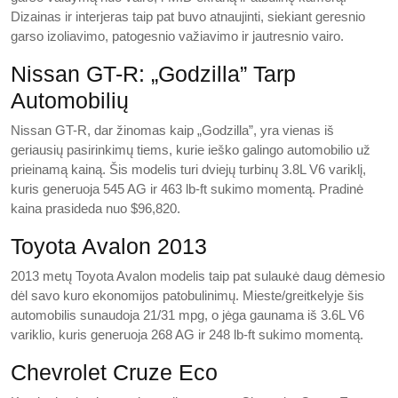
Dizainas ir interjeras taip pat buvo atnaujinti, siekiant geresnio
garso izoliavimo, patogesnio važiavimo ir jautresnio vairo.
Nissan GT-R: „Godzilla” Tarp
Automobilių
Nissan GT-R, dar žinomas kaip „Godzilla”, yra vienas iš
geriausių pasirinkimų tiems, kurie ieško galingo automobilio už
prieinamą kainą. Šis modelis turi dviejų turbinų 3.8L V6 variklį,
kuris generuoja 545 AG ir 463 lb-ft sukimo momentą. Pradinė
kaina prasideda nuo $96,820.
Toyota Avalon 2013
2013 metų Toyota Avalon modelis taip pat sulaukė daug dėmesio
dėl savo kuro ekonomijos patobulinimų. Mieste/greitkelyje šis
automobilis sunaudoja 21/31 mpg, o jėga gaunama iš 3.6L V6
variklio, kuris generuoja 268 AG ir 248 lb-ft sukimo momentą.
Chevrolet Cruze Eco