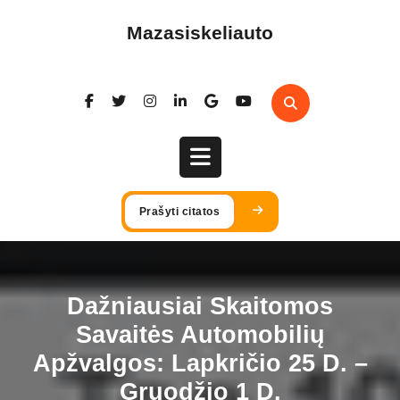
Skip
to
Mazasiskeliauto
content
Open
Prašyti citatos
Button
Dažniausiai Skaitomos
Savaitės Automobilių
Apžvalgos: Lapkričio 25 D. –
Gruodžio 1 D.