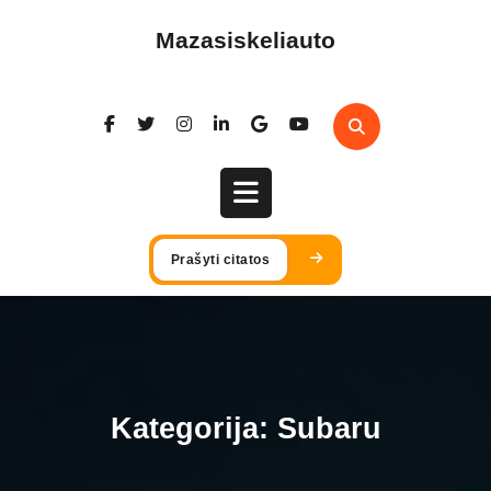
Skip
to
Mazasiskeliauto
content
Open
Prašyti citatos
Button
Kategorija:
Subaru