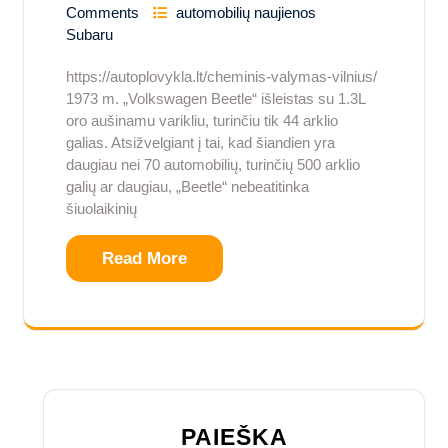
Comments
automobilių naujienos
Subaru
https://autoplovykla.lt/cheminis-valymas-vilnius/
1973 m. „Volkswagen Beetle“ išleistas su 1.3L
oro aušinamu varikliu, turinčiu tik 44 arklio
galias. Atsižvelgiant į tai, kad šiandien yra
daugiau nei 70 automobilių, turinčių 500 arklio
galių ar daugiau, „Beetle“ nebeatitinka
šiuolaikinių
Read More
PAIEŠKA