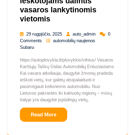
ieškotojams dalintis
vasaros lankytinomis
vietomis
29 rugpjūčio, 2025
auto_admin
0
Comments
automobilių naujienos
Subaru
https://autoplovykla.lt/plovyklos/vilnius/ Vasaros
Karštųjų Taškų Gidas Automobilių Entuziastams
Kai vasara atkeliauja, daugybė žmonių pradeda
ieškoti vietų, kur galėtų atsipalaiduoti ir
pasimėgauti kelionėmis automobiliu. Nuo
Lietuvos pakrantės iki kalnuotų regionų – mūsų
šalyje yra daugybė įspūdingų vietų,
Read More