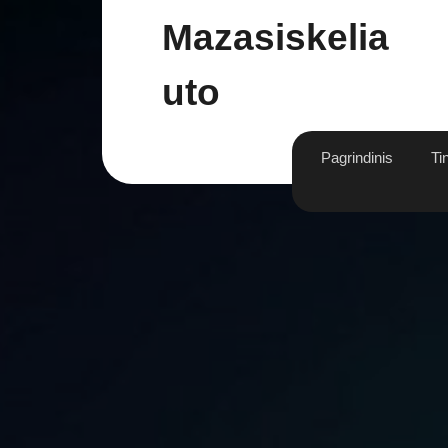
Skip
Mazasiskelia
to
content
Uto
Pagrindinis
Ti