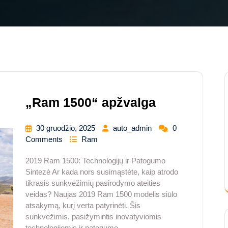
„Ram 1500“ apžvalga
30 gruodžio, 2025
auto_admin
0
Comments
Ram
2019 Ram 1500: Technologijų ir Patogumo
Sintezė Ar kada nors susimąstėte, kaip atrodo
tikrasis sunkvežimių pasirodymo ateities
veidas? Naujas 2019 Ram 1500 modelis siūlo
atsakymą, kurį verta patyrinėti. Šis
sunkvežimis, pasižymintis inovatyviomis
technologijomis ir patogumo