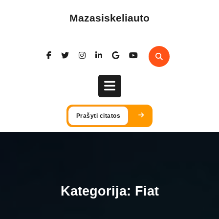
Skip
to
Mazasiskeliauto
content
Open
Prašyti citatos
Button
Kategorija:
Fiat