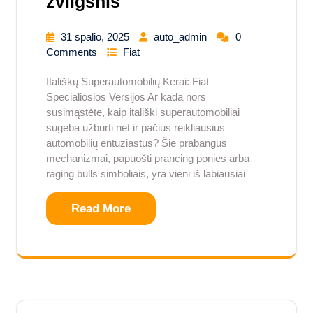
žvilgsnis
31 spalio, 2025
auto_admin
0
Comments
Fiat
Itališkų Superautomobilių Kerai: Fiat
Specialiosios Versijos Ar kada nors
susimąstėte, kaip itališki superautomobiliai
sugeba užburti net ir pačius reikliausius
automobilių entuziastus? Šie prabangūs
mechanizmai, papuošti prancing ponies arba
raging bulls simboliais, yra vieni iš labiausiai
Read More