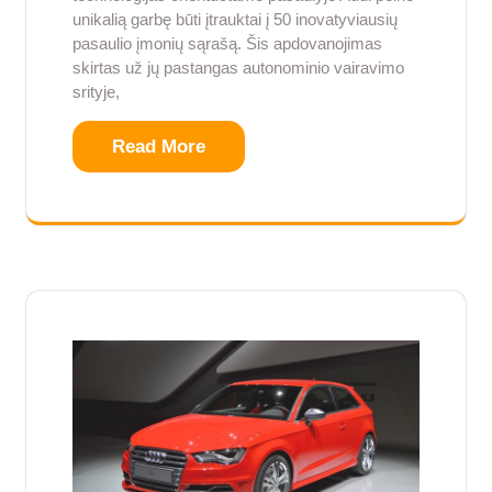
unikalią garbę būti įtrauktai į 50 inovatyviausių
pasaulio įmonių sąrašą. Šis apdovanojimas
skirtas už jų pastangas autonominio vairavimo
srityje,
Read More