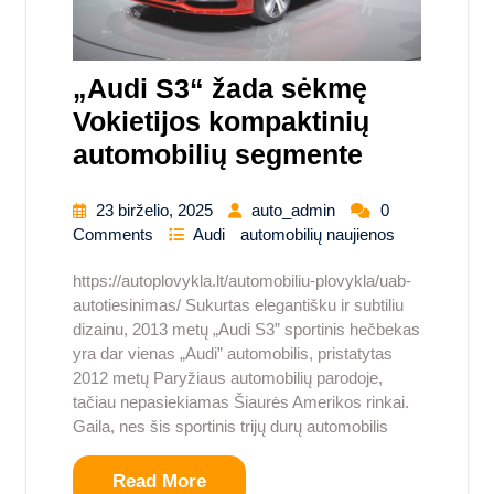
„Audi S3“ žada sėkmę
Vokietijos kompaktinių
automobilių segmente
23 birželio, 2025
auto_admin
0
Comments
Audi
automobilių naujienos
https://autoplovykla.lt/automobiliu-plovykla/uab-
autotiesinimas/ Sukurtas elegantišku ir subtiliu
dizainu, 2013 metų „Audi S3” sportinis hečbekas
yra dar vienas „Audi” automobilis, pristatytas
2012 metų Paryžiaus automobilių parodoje,
tačiau nepasiekiamas Šiaurės Amerikos rinkai.
Gaila, nes šis sportinis trijų durų automobilis
Read More