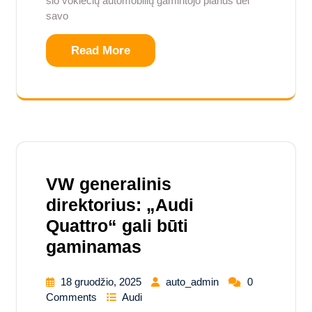
šio vokiečių automobilių gamintojo planus dėl
savo
Read More
VW generalinis
direktorius: „Audi
Quattro“ gali būti
gaminamas
18 gruodžio, 2025
auto_admin
0
Comments
Audi