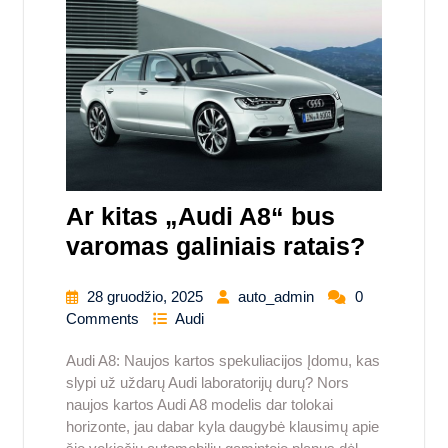
Ar kitas „Audi A8“ bus
varomas galiniais ratais?
28 gruodžio, 2025
auto_admin
0
Comments
Audi
Audi A8: Naujos kartos spekuliacijos Įdomu, kas
slypi už uždarų Audi laboratorijų durų? Nors
naujos kartos Audi A8 modelis dar tolokai
horizonte, jau dabar kyla daugybė klausimų apie