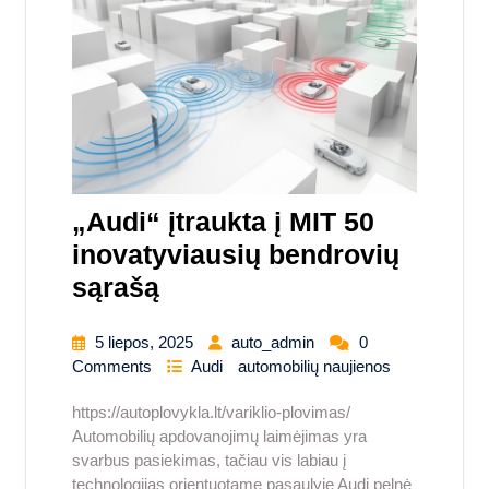
„Audi“ įtraukta į MIT 50
inovatyviausių bendrovių
sąrašą
5 liepos, 2025
auto_admin
0
Comments
Audi
automobilių naujienos
https://autoplovykla.lt/variklio-plovimas/
Automobilių apdovanojimų laimėjimas yra
svarbus pasiekimas, tačiau vis labiau į
technologijas orientuotame pasaulyje Audi pelnė