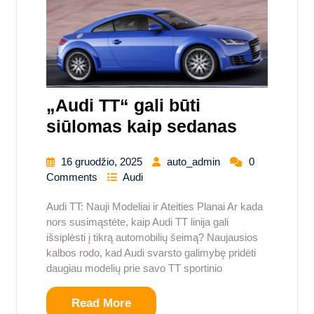
„Audi TT“ gali būti
siūlomas kaip sedanas
16 gruodžio, 2025
auto_admin
0
Comments
Audi
Audi TT: Nauji Modeliai ir Ateities Planai Ar kada
nors susimąstėte, kaip Audi TT linija gali
išsiplėsti į tikrą automobilių šeimą? Naujausios
kalbos rodo, kad Audi svarsto galimybę pridėti
daugiau modelių prie savo TT sportinio
Read More