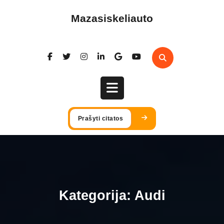
Skip
to
Mazasiskeliauto
content
Open
Prašyti citatos
Button
Kategorija:
Audi