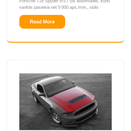
Porsche 718 Spyder RS? Šis automobilis, kurio
variklis pasiekia net 9 000 aps./min., siūlo
Read More