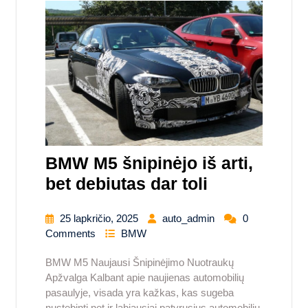
BMW M5 šnipinėjo iš arti,
bet debiutas dar toli
25 lapkričio, 2025
auto_admin
0
Comments
BMW
BMW M5 Naujausi Šnipinėjimo Nuotraukų
Apžvalga Kalbant apie naujienas automobilių
pasaulyje, visada yra kažkas, kas sugeba
nustebinti net ir labiausiai patyrusius automobilių