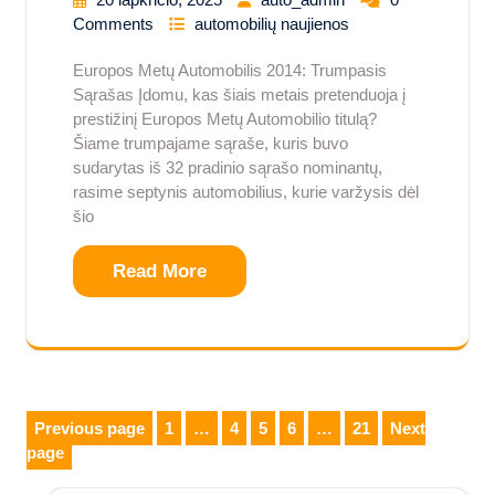
Comments
automobilių naujienos
Europos Metų Automobilis 2014: Trumpasis
Sąrašas Įdomu, kas šiais metais pretenduoja į
prestižinį Europos Metų Automobilio titulą?
Šiame trumpajame sąraše, kuris buvo
sudarytas iš 32 pradinio sąrašo nominantų,
rasime septynis automobilius, kurie varžysis dėl
šio
Read More
Įrašų
Previous page
1
…
4
5
6
…
21
Next
Page
Page
Page
Page
Page
page
puslapiavimas