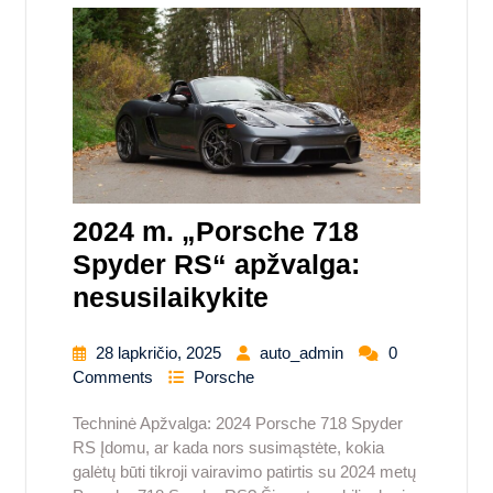
2024 m. „Porsche 718
Spyder RS“ apžvalga:
nesusilaikykite
28 lapkričio, 2025
auto_admin
0
Comments
Porsche
Techninė Apžvalga: 2024 Porsche 718 Spyder
RS Įdomu, ar kada nors susimąstėte, kokia
galėtų būti tikroji vairavimo patirtis su 2024 metų