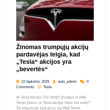
Žinomas trumpųjų akcijų
pardavėjas teigia, kad
„Tesla“ akcijos yra
„bevertės“
22 lapkričio, 2025
auto_admin
0
Comments
Tesla
Ar Tesla Akcijos Turi Vertę? Įžvalgos iš Wall
Street Įdomu, ar Tesla akcijos išties turi vertę?
Šis klausimas kyla po to, kai Wall Street