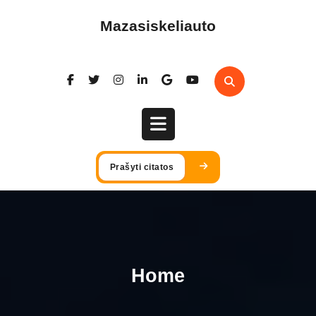
Skip
to
Mazasiskeliauto
content
Open
Prašyti citatos
Button
Home