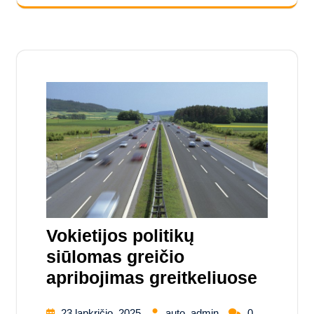
Vokietijos politikų
siūlomas greičio
apribojimas greitkeliuose
23 lapkričio, 2025
auto_admin
0