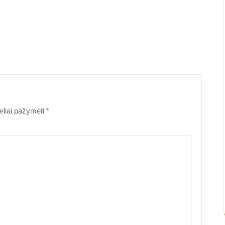
keliai pažymėti
*