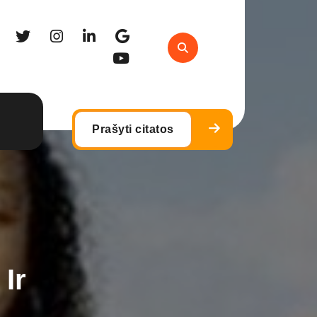
Prašyti citatos
 Ir