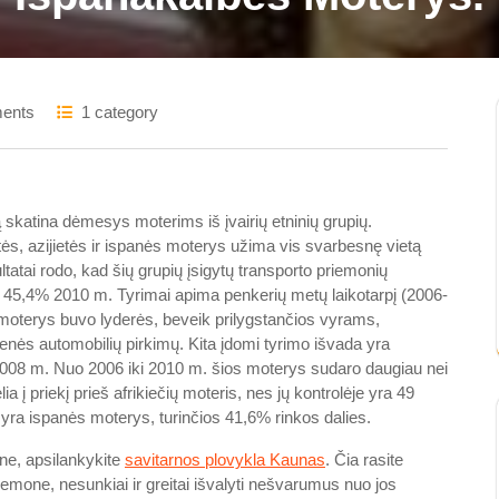
ents
1 category
skatina dėmesys moterims iš įvairių etninių grupių.
etės, azijietės ir ispanės moterys užima vis svarbesnę vietą
ltatai rodo, kad šių grupių įsigytų transporto priemonių
i 45,4% 2010 m. Tyrimai apima penkerių metų laikotarpį (2006-
 moterys buvo lyderės, beveik prilygstančios vyrams,
enės automobilių pirkimų. Kita įdomi tyrimo išvada yra
 2008 m. Nuo 2006 iki 2010 m. šios moterys sudaro daugiau nei
ia į priekį prieš afrikiečių moteris, nes jų kontrolėje yra 49
 yra ispanės moterys, turinčios 41,6% rinkos dalies.
aune, apsilankykite
savitarnos plovykla Kaunas
. Čia rasite
riemone, nesunkiai ir greitai išvalyti nešvarumus nuo jos