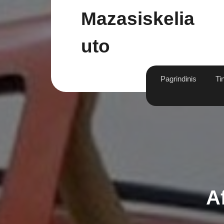
Skip
Mazasiskelia
to
content
Uto
Pagrindinis
Ti
Af