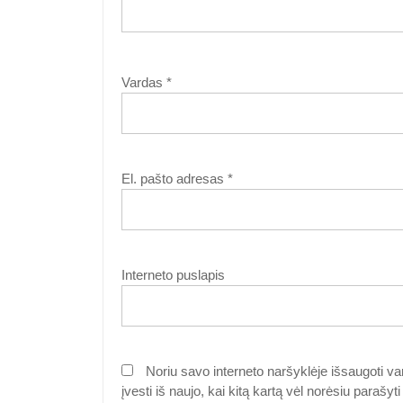
Vardas
*
El. pašto adresas
*
Interneto puslapis
Noriu savo interneto naršyklėje išsaugoti var
įvesti iš naujo, kai kitą kartą vėl norėsiu parašy