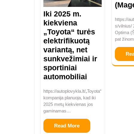
(Mage
Iki 2025 m.
https://au
kiekviena
s/vilnius
„Toyota“ turės
Optima (Š
elektrifikuotą
pat žino
variantą, net
Re
sunkvežimiai ir
sportiniai
automobiliai
https://autoplovykla.lt/„Toyota“
kompanija planuoja, kad iki
2025 metų kiekvienas jos
gaminamas…
Read More