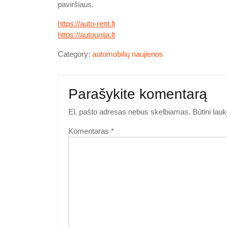
paviršiaus.
https://auto-rent.lt
https://autounija.lt
Category:
automobilių naujienos
Parašykite komentarą
El. pašto adresas nebus skelbiamas.
Būtini lau
Komentaras
*