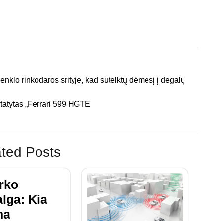
enklo rinkodaros srityje, kad sutelktų dėmesį į degalų
tatytas „Ferrari 599 HGTE
ted Posts
rko
lga: Kia
ma