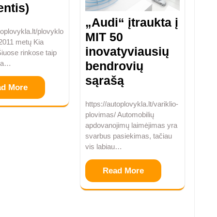
ntis)
„Audi“ įtraukta į
toplovykla.lt/plovyklo
MIT 50
/ 2011 metų Kia
inovatyviausių
iuose rinkose taip
bendrovių
ma…
sąrašą
ad More
https://autoplovykla.lt/variklio-
plovimas/ Automobilių
apdovanojimų laimėjimas yra
svarbus pasiekimas, tačiau
vis labiau…
Read More