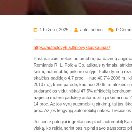
1 birželio, 2025
auto_admin
0 Comm
https://autoplovykla.lt/plovyklos/kaunas/
Pastaraisiais metais automobilių pardavimų augimą 
Remiantis R. L. Polk & Co. atliktais tyrimais, afriki
šeimų automobilių pirkimo srityje. Polko tyrimų rezu
skaičius padidėjo 4,7 proc. – nuo 40,7% 2006 m. ik
2010 m.), kuris parodė, kad nuo 2006 m. afrikiečių
sudarančios vidutiniškai 47,5% afrikiečių bendruom
azijiečių moterų padidėję automobilių pirkimai nuo
14 proc. Azijos vyrų automobilių pirkimų, tai jas iškel
proc. Azijos lengvųjų automobilių rinkos. Trečiosios
Jei norite patogiai ir greitai nusiplauti automobilį K
viską, ko reikia norint pasirūpinti savo transporto p