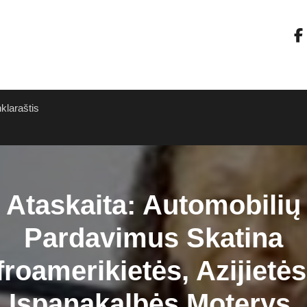
nklaraštis
Ataskaita: Automobilių
Pardavimus Skatina
roamerikietės, Azijietės
Ispanakalbės Moterys.