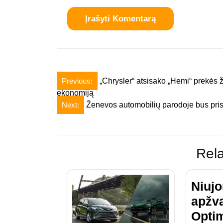
Navigacija
Previous:
„Chrysler“ atsisako „Hemi“ prekės ž
ekonomiją
tarp
Next:
Ženevos automobilių parodoje bus pris
įrašų
Rela
Niujo
apžva
Opti