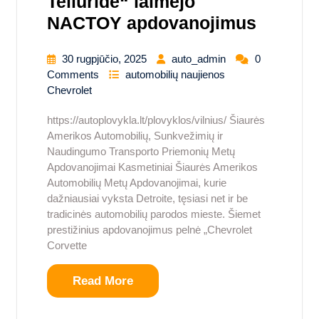
Telluride“ laimėjo
NACTOY apdovanojimus
30 rugpjūčio, 2025
auto_admin
0
Comments
automobilių naujienos
Chevrolet
https://autoplovykla.lt/plovyklos/vilnius/ Šiaurės
Amerikos Automobilių, Sunkvežimių ir
Naudingumo Transporto Priemonių Metų
Apdovanojimai Kasmetiniai Šiaurės Amerikos
Automobilių Metų Apdovanojimai, kurie
dažniausiai vyksta Detroite, tęsiasi net ir be
tradicinės automobilių parodos mieste. Šiemet
prestižinius apdovanojimus pelnė „Chevrolet
Corvette
Read More