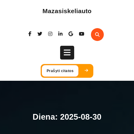
Skip
to
Mazasiskeliauto
content
Open
Prašyti citatos
Button
Diena:
2025-08-30