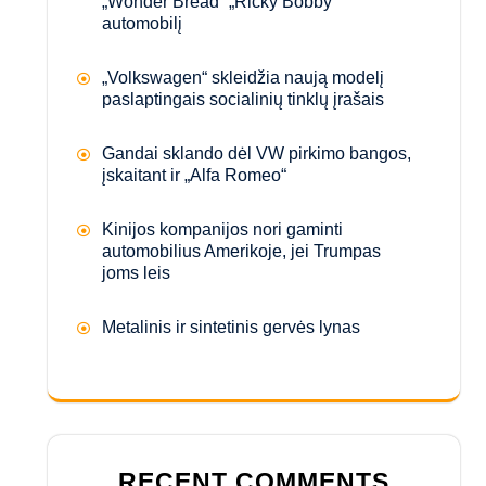
„Wonder Bread“ „Ricky Bobby“
automobilį
„Volkswagen“ skleidžia naują modelį
paslaptingais socialinių tinklų įrašais
Gandai sklando dėl VW pirkimo bangos,
įskaitant ir „Alfa Romeo“
Kinijos kompanijos nori gaminti
automobilius Amerikoje, jei Trumpas
joms leis
Metalinis ir sintetinis gervės lynas
RECENT COMMENTS