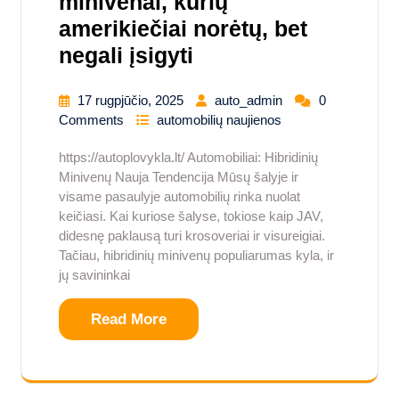
minivenai, kurių
amerikiečiai norėtų, bet
negali įsigyti
17 rugpjūčio, 2025
auto_admin
0
Comments
automobilių naujienos
https://autoplovykla.lt/ Automobiliai: Hibridinių
Minivenų Nauja Tendencija Mūsų šalyje ir
visame pasaulyje automobilių rinka nuolat
keičiasi. Kai kuriose šalyse, tokiose kaip JAV,
didesnę paklausą turi krosoveriai ir visureigiai.
Tačiau, hibridinių minivenų populiarumas kyla, ir
jų savininkai
Read More