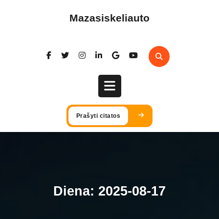
Skip
to
Mazasiskeliauto
content
Open
Prašyti citatos
Button
Diena:
2025-08-17