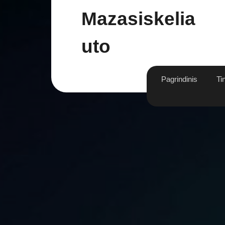
Skip
Mazasiskelia
to
content
Uto
Pagrindinis
Ti