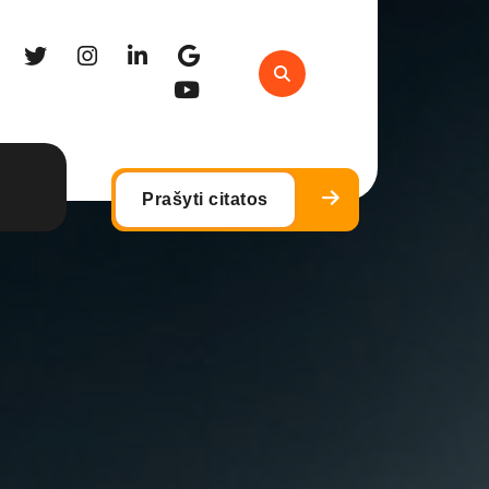
Prašyti citatos