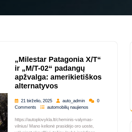
„Milestar Patagonia X/T“
ir „M/T-02“ padangų
apžvalga: amerikietiškos
alternatyvos
21 birželio, 2025
auto_admin
0
Comments
automobilių naujienos
https://autoplovykla.lt/cheminis-valymas-
vilnius/ Mano kelionė prasidėjo oro uoste,