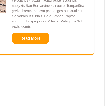
vėluojant skrydžiui, tačiau laukė įspūdinga
nuotykis San Bernardino kalnuose. Tempertūra
greitai krenta, bet esu pasirengęs susidurti su
šio vakaro iššūkiais. Ford Bronco Raptor
automobilis aprūpintas Milestar Patagonia X/T
padangomis,
Read More