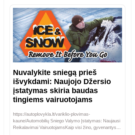
Nuvalykite sniegą prieš
išvykdami: Naujojo Džersio
įstatymas skiria baudas
tingiems vairuotojams
https://autoplovykla.lt/variklio-plovimas-
kaune/Automobilių Sniego Valymo Įstatymas: Naujausi
Reikalavimai VairuotojamsKaip visi žino, gyvenantys…