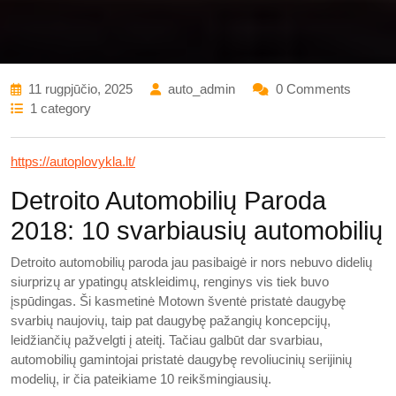
11 rugpjūčio, 2025
auto_admin
0 Comments
1 category
https://autoplovykla.lt/
Detroito Automobilių Paroda
2018: 10 svarbiausių automobilių
Detroito automobilių paroda jau pasibaigė ir nors nebuvo didelių
siurprizų ar ypatingų atskleidimų, renginys vis tiek buvo
įspūdingas. Ši kasmetinė Motown šventė pristatė daugybę
svarbių naujovių, taip pat daugybę pažangių koncepcijų,
leidžiančių pažvelgti į ateitį. Tačiau galbūt dar svarbiau,
automobilių gamintojai pristatė daugybę revoliucinių serijinių
modelių, ir čia pateikiame 10 reikšmingiausių.