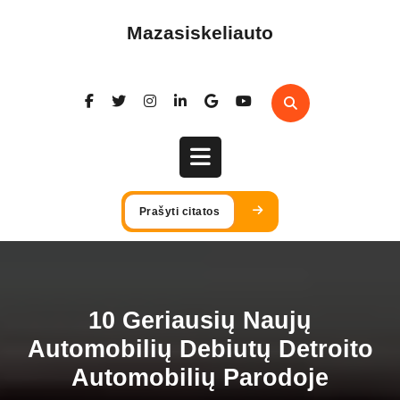
Skip
to
Mazasiskeliauto
content
Open
Prašyti citatos
Button
10 Geriausių Naujų
Automobilių Debiutų Detroito
Automobilių Parodoje