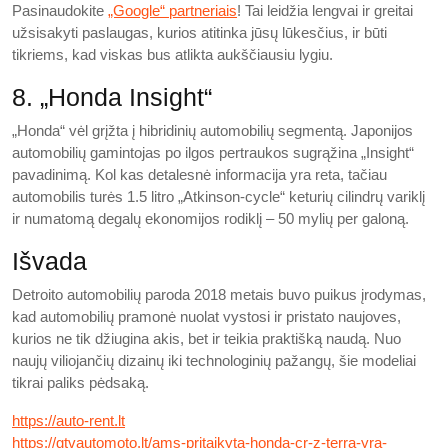
Pasinaudokite
„Google“ partneriais
! Tai leidžia lengvai ir greitai
užsisakyti paslaugas, kurios atitinka jūsų lūkesčius, ir būti
tikriems, kad viskas bus atlikta aukščiausiu lygiu.
8. „Honda Insight“
„Honda“ vėl grįžta į hibridinių automobilių segmentą. Japonijos
automobilių gamintojas po ilgos pertraukos sugrąžina „Insight“
pavadinimą. Kol kas detalesnė informacija yra reta, tačiau
automobilis turės 1.5 litro „Atkinson-cycle“ keturių cilindrų variklį
ir numatomą degalų ekonomijos rodiklį – 50 mylių per galoną.
Išvada
Detroito automobilių paroda 2018 metais buvo puikus įrodymas,
kad automobilių pramonė nuolat vystosi ir pristato naujoves,
kurios ne tik džiugina akis, bet ir teikia praktišką naudą. Nuo
naujų viliojančių dizainų iki technologinių pažangų, šie modeliai
tikrai paliks pėdsaką.
https://auto-rent.lt
https://gtvautomoto.lt/ams-pritaikyta-honda-cr-z-terra-yra-