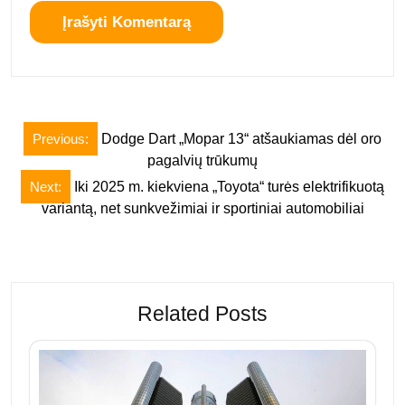
Navigacija
Previous:
Dodge Dart „Mopar 13“ atšaukiamas dėl oro
tarp
pagalvių trūkumų
įrašų
Next:
Iki 2025 m. kiekviena „Toyota“ turės elektrifikuotą
variantą, net sunkvežimiai ir sportiniai automobiliai
Related Posts