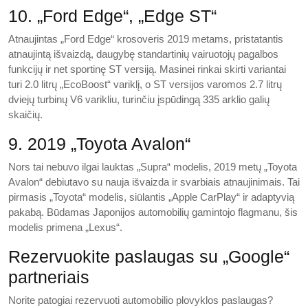
10. „Ford Edge“, „Edge ST“
Atnaujintas „Ford Edge“ krosoveris 2019 metams, pristatantis
atnaujintą išvaizdą, daugybę standartinių vairuotojų pagalbos
funkcijų ir net sportinę ST versiją. Masinei rinkai skirti variantai
turi 2.0 litrų „EcoBoost“ variklį, o ST versijos varomos 2.7 litrų
dviejų turbinų V6 varikliu, turinčiu įspūdingą 335 arklio galių
skaičių.
9. 2019 „Toyota Avalon“
Nors tai nebuvo ilgai lauktas „Supra“ modelis, 2019 metų „Toyota
Avalon“ debiutavo su nauja išvaizda ir svarbiais atnaujinimais. Tai
pirmasis „Toyota“ modelis, siūlantis „Apple CarPlay“ ir adaptyvią
pakabą. Būdamas Japonijos automobilių gamintojo flagmanu, šis
modelis primena „Lexus“.
Rezervuokite paslaugas su „Google“
partneriais
Norite patogiai rezervuoti automobilio plovyklos paslaugas?