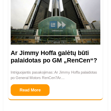
Ar Jimmy Hoffa galėtų būti
palaidotas po GM „RenCen“?
Intriguojantis pasakojimas: Ar Jimmy Hoffa palaidotas
po General Motors RenCen?Ar…
Read More