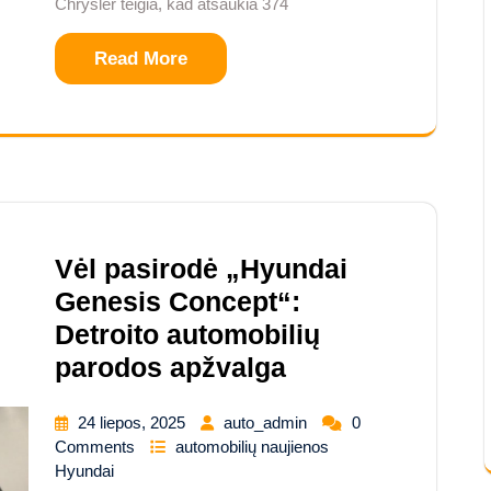
Chrysler teigia, kad atšaukia 374
Read More
Vėl pasirodė „Hyundai
Genesis Concept“:
Detroito automobilių
parodos apžvalga
24 liepos, 2025
auto_admin
0
Comments
automobilių naujienos
Hyundai