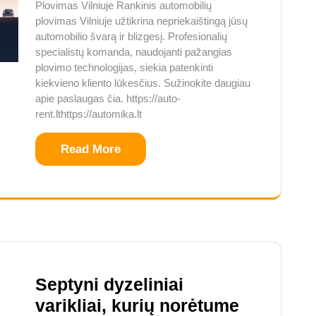
Plovimas Vilniuje Rankinis automobilių
plovimas Vilniuje užtikrina nepriekaištingą jūsų
automobilio švarą ir blizgesį. Profesionalių
specialistų komanda, naudojanti pažangias
plovimo technologijas, siekia patenkinti
kiekvieno kliento lūkesčius. Sužinokite daugiau
apie paslaugas čia. https://auto-
rent.lthttps://automika.lt
Read More
Septyni dyzeliniai
varikliai, kurių norėtume