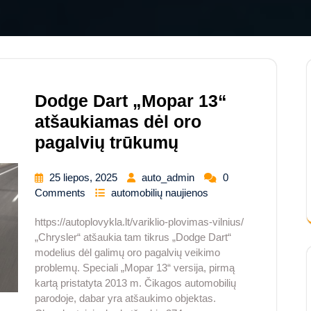
Dodge Dart „Mopar 13“
atšaukiamas dėl oro
pagalvių trūkumų
25 liepos, 2025
auto_admin
0
Comments
automobilių naujienos
https://autoplovykla.lt/variklio-plovimas-vilnius/
„Chrysler“ atšaukia tam tikrus „Dodge Dart“
modelius dėl galimų oro pagalvių veikimo
problemų. Speciali „Mopar 13“ versija, pirmą
kartą pristatyta 2013 m. Čikagos automobilių
parodoje, dabar yra atšaukimo objektas.