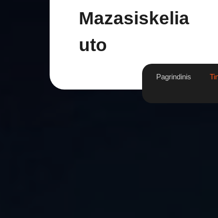
Skip
Mazasiskelia
to
content
Uto
Pagrindinis
Ti