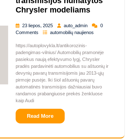
transmisijos numatytos
Chrysler modeliams
23 liepos, 2025
auto_admin
0
Comments
automobilių naujienos
https://autoplovykla.lt/antikorozinis-
padengimas-vilnius/ Automobilių pramonėje
pasiekus naują efektyvumo lygį, Chrysler
pradės pardavinėti automobilius su aštuonių ir
devynių pavarų transmisijomis jau 2013-ųjų
pirmoje pusėje. Iki šiol aštuonių pavarų
automatinės transmisijos dažniausiai buvo
randamos prabangiuose prekės ženkluose
kaip Audi
Read More